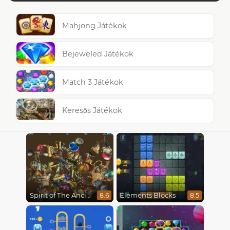
Mahjong Játékok
Bejeweled Játékok
Match 3 Játékok
Keresős Játékok
Spirit of The Ancient Forest
Elements Blocks
8.6
8.5