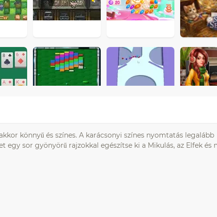
akkor könnyű és színes. A karácsonyi színes nyomtatás legalább
et egy sor gyönyörű rajzokkal egészítse ki a Mikulás, az Elfek és