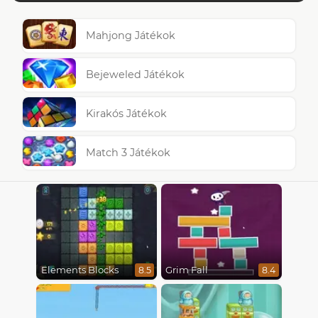
Mahjong Játékok
Bejeweled Játékok
Kirakós Játékok
Match 3 Játékok
Elements Blocks
Grim Fall
8.5
8.4