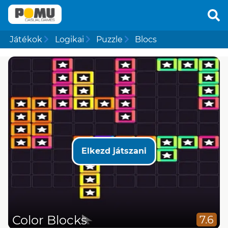
Játékok
Logikai
Puzzle
Blocs
Elkezd játszani
Color Blocks
7.6