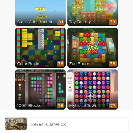
Stack Construction
Toy Factory
8.1
7.9
Color Bricks
Zoo Boom
7.8
7.8
1000-Blocks
Mythical Jewels
7.8
7.7
Keresős Játékok