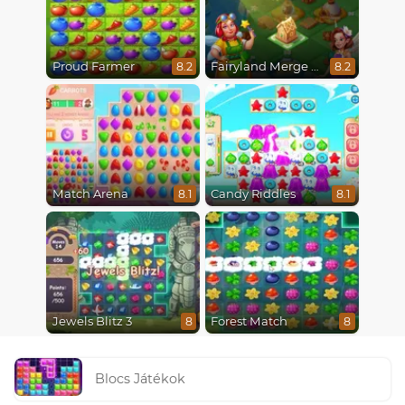
Proud Farmer
Fairyland Merge and Magic
8.2
8.2
Match Arena
Candy Riddles
8.1
8.1
Jewels Blitz 3
Forest Match
8
8
Blocs Játékok