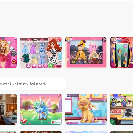
iú-öltöztetés Játékok