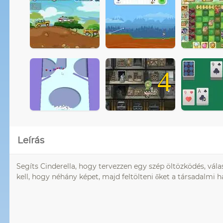
4
Leírás
Segíts Cinderella, hogy tervezzen egy szép öltözködés, vála
kell, hogy néhány képet, majd feltölteni őket a társadalmi h