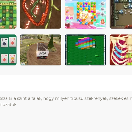
ssza ki a színt a falak, hogy milyen típusú szekrények, székek é
álózatok.