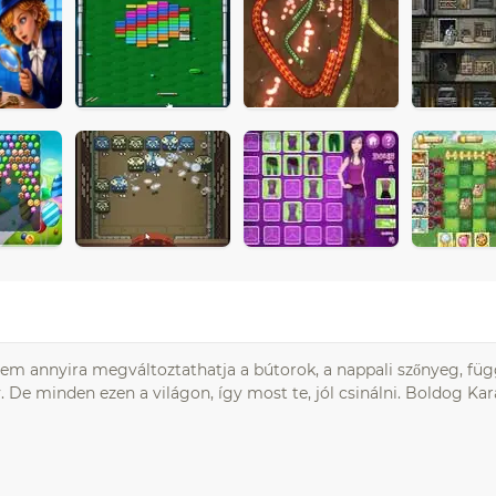
Nem annyira megváltoztathatja a bútorok, a nappali szőnyeg, fü
 De minden ezen a világon, így most te, jól csinálni. Boldog Kar