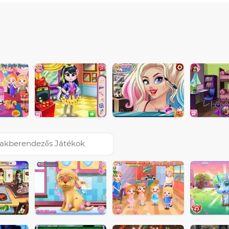
akberendezős Játékok