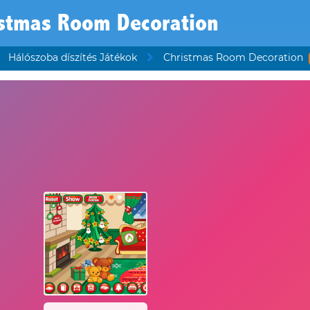
istmas Room Decoration
Hálószoba díszítés Játékok
Christmas Room Decoration