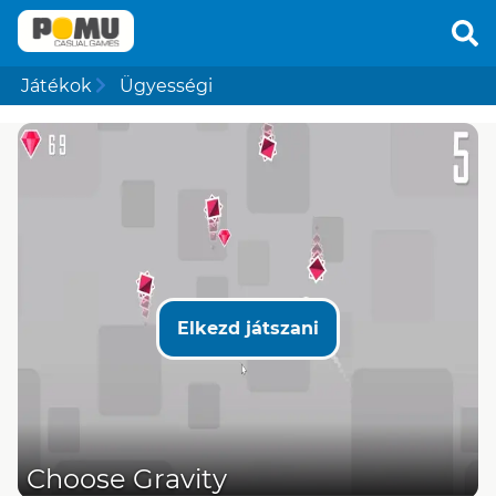
Játékok
Ügyességi
Elkezd játszani
Choose Gravity