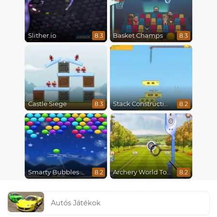
Slither.io
Basket Champs
8.3
8.3
Castle Siege
Stack Construction
8.3
8.2
Smarty Bubbles X-Mas Edition
Archery World Tour
8.2
8.2
Autós Játékok