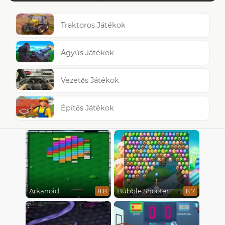
Traktoros Játékok
Ágyús Játékok
Vezetős Játékok
Építős Játékok
Arkanoid
Bubble Shooter Candy
8.8
8.7