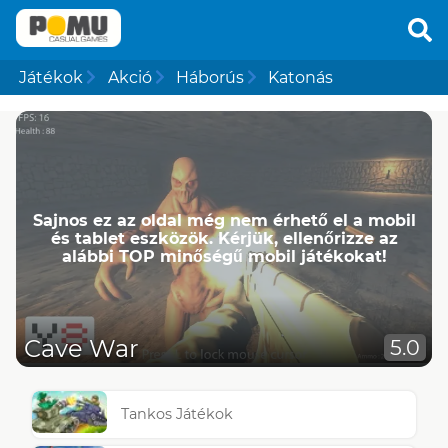
Játékok
Akció
Háborús
Katonás
Sajnos ez az oldal még nem érhető el a mobil
és tablet eszközök. Kérjük, ellenőrizze az
alábbi TOP minőségű mobil játékokat!
Cave War
5.0
Tankos Játékok