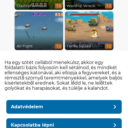
Clash of Armour
Warship Wreck
7.5
7.3
Air Fight
Tanks Squad
7.2
7.2
Ha egy sötét cellából menekülsz, akkor egy
földalatti bázis folyosóin kell sétálnod, és mindkét
ellenséges katonával, aki ellopja a fegyvereket, és a
rémisztő szörnyű teremtményekkel, amelyek baljós
kísérletekből erednek. Sokat lődd le, ne lelőttek
golyókat és harapásokat, és túlélje a kalandot.
Adatvédelem
Kapcsolatba lépni