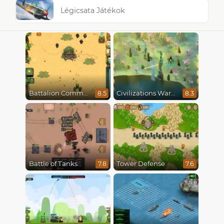
Légicsata Játékok
Battalion Commander
Civilizations Wars Master Edition
8.5
8.3
Battle of Tanks
Tower Defense
7.8
7.6