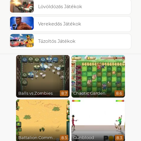
Lövöldözős Játékok
Verekedős Játékok
Tűzoltós Játékok
Balls vs Zombies
Chaotic Garden
8.7
8.6
Battalion Commander
Gunblood
8.5
8.3