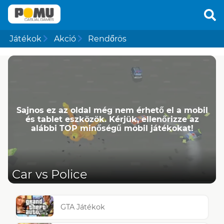
Játékok
Akció
Rendőrös
Sajnos ez az oldal még nem érhető el a mobil
és tablet eszközök. Kérjük, ellenőrizze az
alábbi TOP minőségű mobil játékokat!
Car vs Police
GTA Játékok