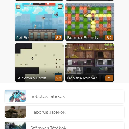
Jet Boi
Bomber Friends
8.3
8.2
Stickman Boost
Bob the Robber
7.9
7.9
Robotos Játékok
Háborús Játékok
Szörnyes Játékok