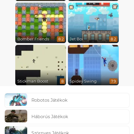
Bomber Friends
Jet Boi
8.2
8.2
Stickman Boost
Spidey Swing
8
7.9
Robotos Játékok
Háborús Játékok
Szörnyes Játékok