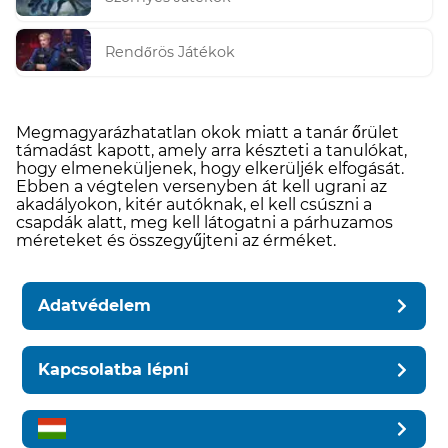
Rendőrös Játékok
Megmagyarázhatatlan okok miatt a tanár őrület
támadást kapott, amely arra készteti a tanulókat,
hogy elmeneküljenek, hogy elkerüljék elfogását.
Ebben a végtelen versenyben át kell ugrani az
akadályokon, kitér autóknak, el kell csúszni a
csapdák alatt, meg kell látogatni a párhuzamos
méreteket és összegyűjteni az érméket.
Adatvédelem
Kapcsolatba lépni