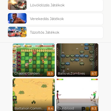
Lövöldözős Játékok
Verekedős Játékok
Tűzoltós Játékok
Chaotic Garden
Balls vs Zombies
8.9
8.7
Battalion Commander
Gunblood
8.4
8.3