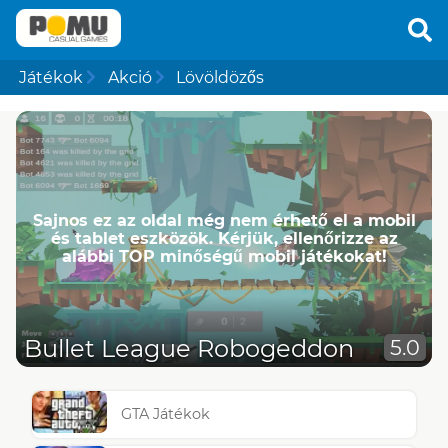
Játékok
Akció
Lövöldözős
Sajnos ez az oldal még nem érhető el a mobil
és tablet eszközök. Kérjük, ellenőrizze az
alábbi TOP minőségű mobil játékokat!
Bullet League Robogeddon
5.0
GTA Játékok