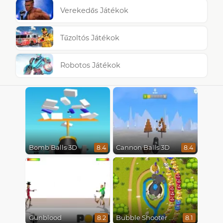
Verekedős Játékok
Tűzoltós Játékok
Robotos Játékok
Bomb Balls 3D
Cannon Balls 3D
8.4
8.4
Gunblood
Bubble Shooter Online
8.2
8.1