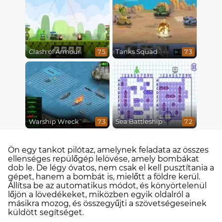
Clash of Armour
Tanks Squad
7.5
7.3
Warship Wreck
Sea Battleship
7.3
7.2
Ön egy tankot pilótaz, amelynek feladata az összes
ellenséges repülőgép lelövése, amely bombákat
dob le. De légy óvatos, nem csak el kell pusztítania a
gépet, hanem a bombát is, mielőtt a földre kerül.
Állítsa be az automatikus módot, és könyörtelenül
lőjön a lövedékeket, miközben egyik oldalról a
másikra mozog, és összegyűjti a szövetségeseinek
küldött segítséget.