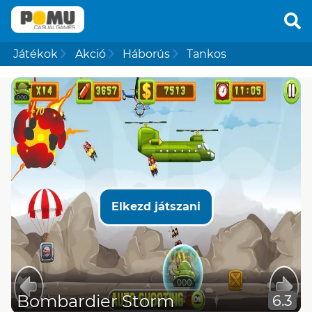
Játékok
Akció
Háborús
Tankos
Elkezd játszani
Bombardier Storm
6.3