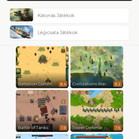
Katonás Játékok
Légicsata Játékok
Battalion Commander
Civilizations Wars Master Edition
8.4
8.2
Battle of Tanks
Tower Defense
7.8
7.6