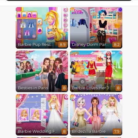
Barbie Pup Rescue
Disney Dorm Party
8.9
8.2
Besties in Paris
Barbie Loves Her Job
8
8
Barbie Wedding Fun
Bridezilla Barbie
8
7.9