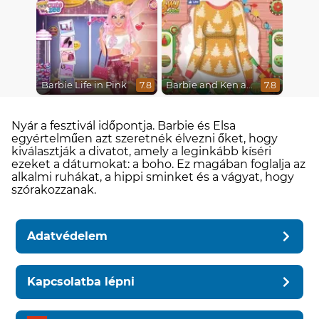
Barbie Life in Pink
Barbie and Ken a Perfect Christmas
7.8
7.8
Nyár a fesztivál időpontja. Barbie és Elsa
egyértelműen azt szeretnék élvezni őket, hogy
kiválasztják a divatot, amely a leginkább kíséri
ezeket a dátumokat: a boho. Ez magában foglalja az
alkalmi ruhákat, a hippi sminket és a vágyat, hogy
szórakozzanak.
Adatvédelem
Kapcsolatba lépni