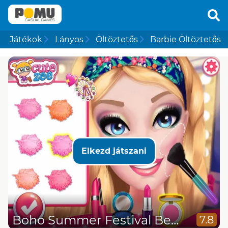
Játékok
Lányos
Öltöztetős
Barbie Öltöztetős
Elkezd játszani
Boho Summer Festival Besties
7.8