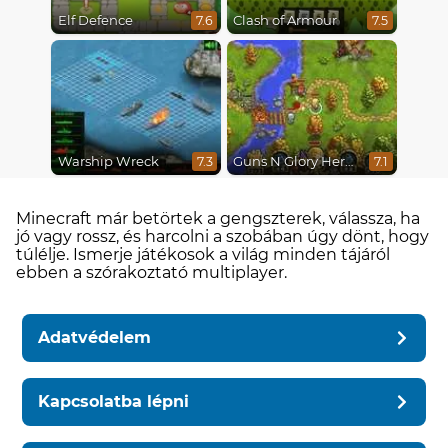
Elf Defence
Clash of Armour
7.6
7.5
Warship Wreck
Guns N Glory Heroes
7.3
7.1
Minecraft már betörtek a gengszterek, válassza, ha
jó vagy rossz, és harcolni a szobában úgy dönt, hogy
túlélje. Ismerje játékosok a világ minden tájáról
ebben a szórakoztató multiplayer.
Adatvédelem
Kapcsolatba lépni