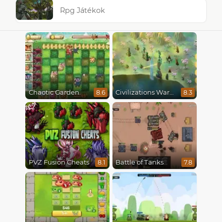
Rpg Játékok
Chaotic Garden
Civilizations Wars Master Edition
8.6
8.3
PVZ Fusion Cheats
Battle of Tanks
8.1
7.8