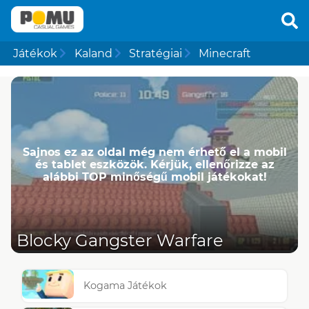
Játékok
Kaland
Stratégiai
Minecraft
Sajnos ez az oldal még nem érhető el a mobil
és tablet eszközök. Kérjük, ellenőrizze az
alábbi TOP minőségű mobil játékokat!
Blocky Gangster Warfare
Kogama Játékok