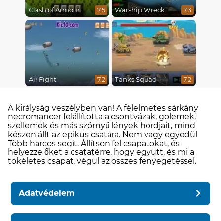
Clash of Armour
Warship Wreck
7.5
7.3
Air Fight
Tanks Squad
7.2
7.2
A királyság veszélyben van! A félelmetes sárkány
necromancer felállította a csontvázak, golemek,
szellemek és más szörnyű lények hordjait, mind
készen állt az epikus csatára. Nem vagy egyedül
Több harcos segít. Állítson fel csapatokat, és
helyezze őket a csatatérre, hogy együtt, és mi a
tökéletes csapat, végül az összes fenyegetéssel.
Adatvédelem