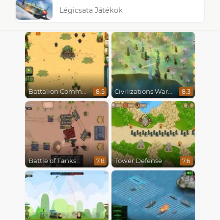
Légicsata Játékok
Battalion Commander
Civilizations Wars Master Edition
8.5
8.3
Battle of Tanks
Tower Defense
7.8
7.6