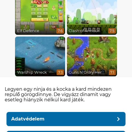
Elf Defence
Clash of Armour
7.6
7.5
Warship Wreck
Guns N Glory Heroes
7.3
7.1
Legyen egy ninja és a kocka a kard mindezen
repülő görögdinnye. De vigyázz dinamit vagy
esetleg hiányzik nélkül kard játék.
Adatvédelem