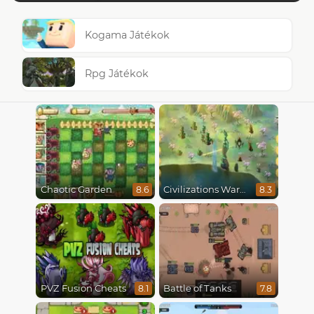
Kogama Játékok
Rpg Játékok
Chaotic Garden
Civilizations Wars Master Edition
8.6
8.3
PVZ Fusion Cheats
Battle of Tanks
8.1
7.8