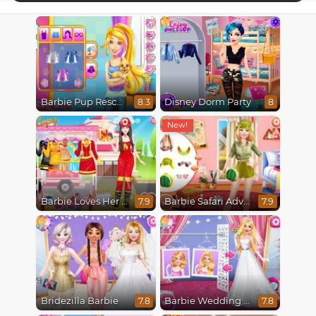
Barbie Pup Rescue
Disney Dorm Party
8.3
8
Barbie Loves Her Job
Barbie Safari Adventure
7.9
7.9
Bridezilla Barbie
Barbie Wedding Fun
7.8
7.8