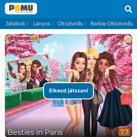
Játékok
Lányos
Öltöztetős
Barbie Öltöztetős
Elkezd játszani
Besties in Paris
7.7