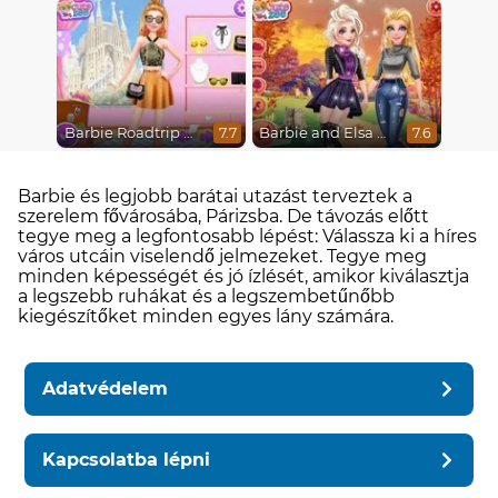
Barbie Roadtrip Adventure
Barbie and Elsa Autumn Patterns
7.7
7.6
Barbie és legjobb barátai utazást terveztek a
szerelem fővárosába, Párizsba. De távozás előtt
tegye meg a legfontosabb lépést: Válassza ki a híres
város utcáin viselendő jelmezeket. Tegye meg
minden képességét és jó ízlését, amikor kiválasztja
a legszebb ruhákat és a legszembetűnőbb
kiegészítőket minden egyes lány számára.
Adatvédelem
Kapcsolatba lépni