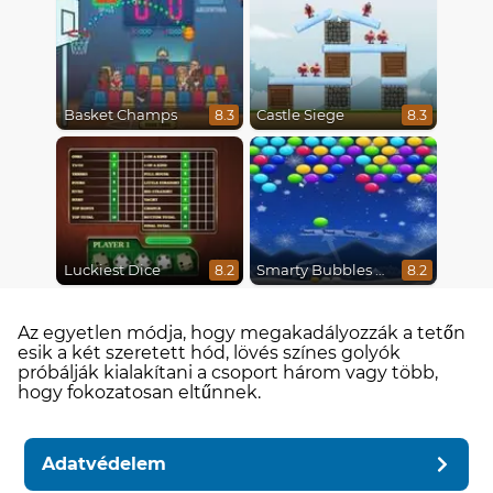
Basket Champs
Castle Siege
8.3
8.3
Luckiest Dice
Smarty Bubbles X-Mas Edition
8.2
8.2
Az egyetlen módja, hogy megakadályozzák a tetőn
esik a két szeretett hód, lövés színes golyók
próbálják kialakítani a csoport három vagy több,
hogy fokozatosan eltűnnek.
Adatvédelem