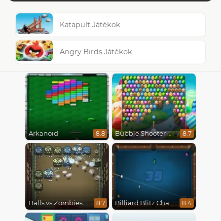
Katapult Játékok
Angry Birds Játékok
Arkanoid
Bubble Shooter Candy
8.8
8.7
Balls vs Zombies
Billiard Blitz Challenge
8.7
8.4