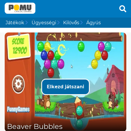
Játékok
Ügyességi
Kilövős
Ágyús
Elkezd játszani
Beaver Bubbles