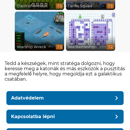
Clash of Armour
Tanks Squad
7.5
7.3
Warship Wreck
Sea Battleship
7.3
7.2
Tedd a készségek, mint stratéga dolgozni, hogy
keresse meg a katonák és más eszközök a pusztítás
a megfelelő helyre, hogy megoldja ezt a galaktikus
csatában.
Adatvédelem
Kapcsolatba lépni