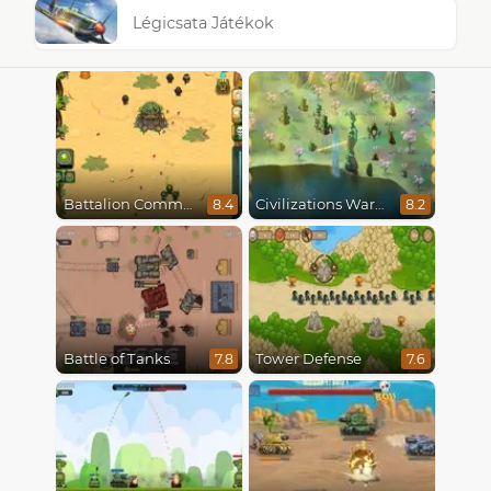
Légicsata Játékok
Battalion Commander
Civilizations Wars Master Edition
8.4
8.2
Battle of Tanks
Tower Defense
7.8
7.6