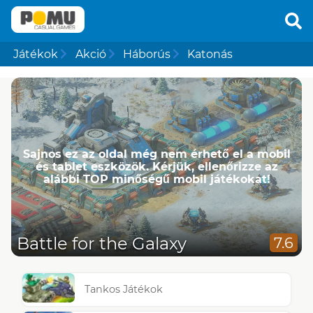
Játékok
Akció
Háborús
Katonás
Sajnos ez az oldal még nem érhető el a mobil
és tablet eszközök. Kérjük, ellenőrizze az
alábbi TOP minőségű mobil játékokat!
Battle for the Galaxy
7.6
Tankos Játékok