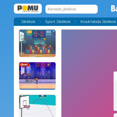
B
Játékok
Sport Játékok
Kosárlabda Játékok