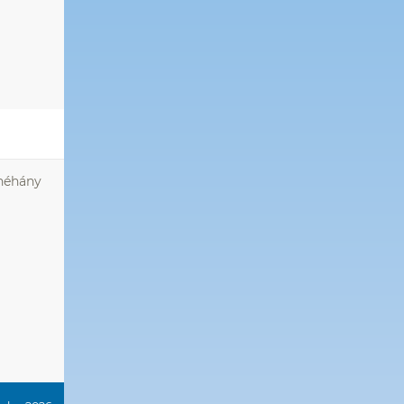
 néhány