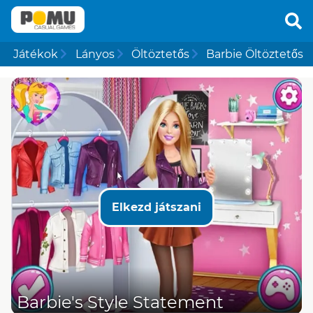
Játékok
Lányos
Öltöztetős
Barbie Öltöztetős
Elkezd játszani
Barbie's Style Statement