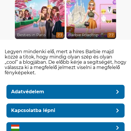
Besties in Paris
Barbie Roadtrip Adventure
7.7
7.7
Legyen mindenki elő, mert a híres Barbie majd
közzé a titok, hogy mindig olyan szép és olyan
„cool” a blogjában. De előbb kérje a segítségét, hogy
válassza ki a megfelelő jelmezt viselni a megfelelő
fényképeket.
Adatvédelem
Kapcsolatba lépni