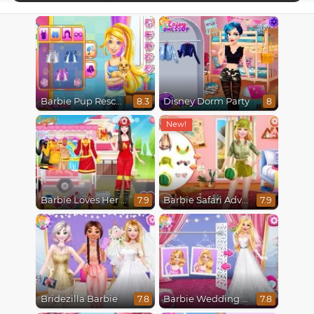
Barbie Pup Rescue
Disney Dorm Party
8.3
8
Barbie Loves Her Job
Barbie Safari Adventure
7.9
7.9
Bridezilla Barbie
Barbie Wedding Fun
7.8
7.8