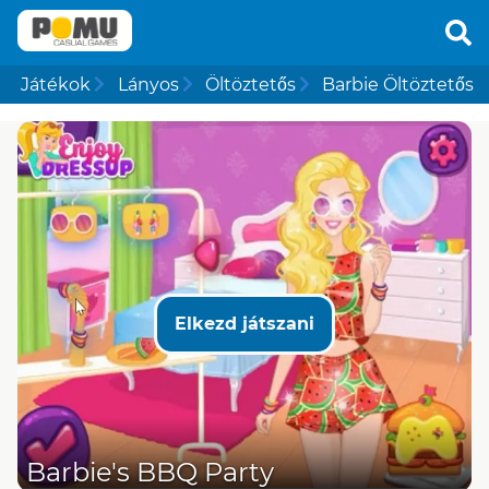
Játékok
Lányos
Öltöztetős
Barbie Öltöztetős
Elkezd játszani
Barbie's BBQ Party