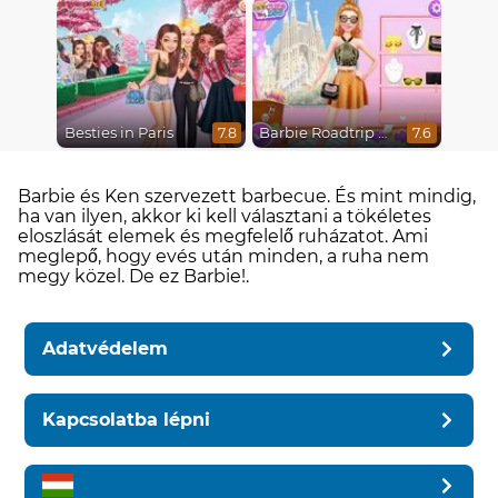
Besties in Paris
Barbie Roadtrip Adventure
7.8
7.6
Barbie és Ken szervezett barbecue. És mint mindig,
ha van ilyen, akkor ki kell választani a tökéletes
eloszlását elemek és megfelelő ruházatot. Ami
meglepő, hogy evés után minden, a ruha nem
megy közel. De ez Barbie!.
Adatvédelem
Kapcsolatba lépni