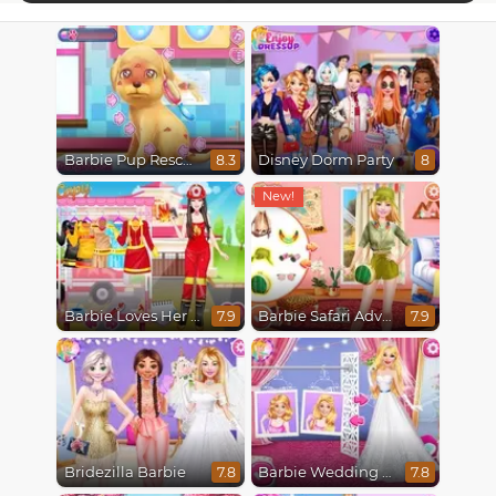
Barbie Pup Rescue
Disney Dorm Party
8.3
8
Barbie Loves Her Job
Barbie Safari Adventure
7.9
7.9
Bridezilla Barbie
Barbie Wedding Fun
7.8
7.8