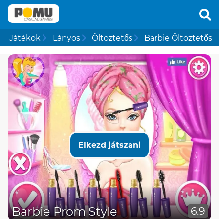
Játékok
Lányos
Öltöztetős
Barbie Öltöztetős
Elkezd játszani
Barbie Prom Style
6.9