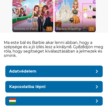
Besties in Paris
Barbie Roadtrip Adventure
7.7
7.7
Ma este bál és Barbie akar lenni abban, hogy a
szépsége és a jó ízlés lesz a királynő. Győződjön meg
róla, hogy segítséget kiválasztásában a jelmezek és
smink.
Adatvédelem
Kapcsolatba lépni