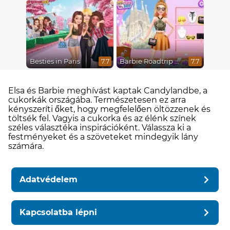
Besties in Paris
Barbie Roadtrip Adventure
7.7
7.7
Elsa és Barbie meghívást kaptak Candylandbe, a
cukorkák országába. Természetesen ez arra
kényszeríti őket, hogy megfelelően öltözzenek és
töltsék fel. Vagyis a cukorka és az élénk színek
széles választéka inspirációként. Válassza ki a
festményeket és a szöveteket mindegyik lány
számára.
Adatvédelem
Kapcsolatba lépni