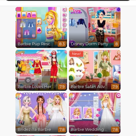
Barbie Pup Rescue
Disney Dorm Party
8.3
8
Barbie Loves Her Job
Barbie Safari Adventure
7.9
7.9
Bridezilla Barbie
Barbie Wedding Fun
7.8
7.8