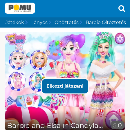
Játékok
Lányos
Öltöztetős
Barbie Öltöztetős
Elkezd játszani
Barbie and Elsa in Candyland
5.0