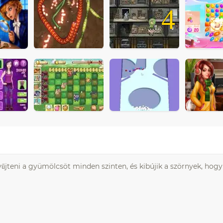
4
gyűjteni a gyümölcsöt minden szinten, és kibújik a szörnyek, hogy