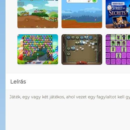
Leírás
Játék, egy vagy két játékos, ahol vezet egy fagylaltot kell 