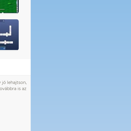
jó lehajtson,
továbbra is az