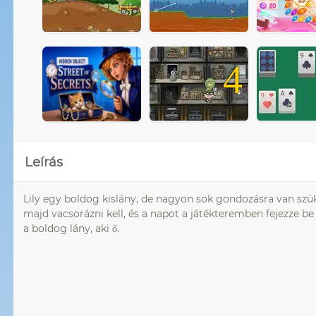
4
Leírás
Lily egy boldog kislány, de nagyon sok gondozásra van szüks
majd vacsorázni kell, és a napot a játékteremben fejezze be 
a boldog lány, aki ő.