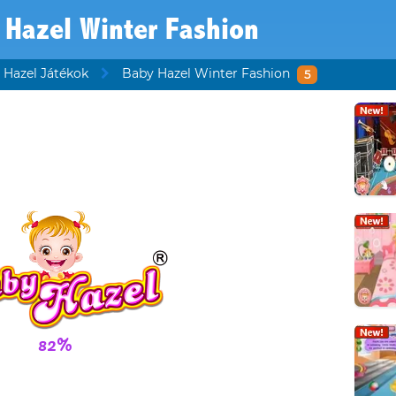
 Hazel Winter Fashion
 Hazel Játékok
Baby Hazel Winter Fashion
5