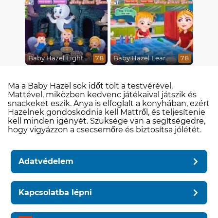
Baby Hazel Lighthouse Adventure
Baby Hazel Learns Colors
7.8
7.8
Ma a Baby Hazel sok időt tölt a testvérével,
Mattével, miközben kedvenc játékaival játszik és
snackeket eszik. Anya is elfoglalt a konyhában, ezért
Hazelnek gondoskodnia kell Mattről, és teljesítenie
kell minden igényét. Szüksége van a segítségedre,
hogy vigyázzon a csecsemőre és biztosítsa jólétét.
Adatvédelem
Kapcsolatba lépni