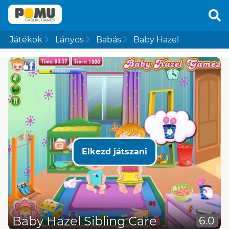
Játékok
Lányos
Babás
Baby Hazel
Elkezd játszani
Baby Hazel Sibling Care
6.0