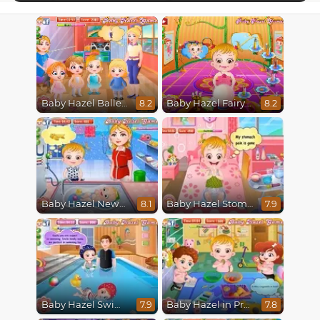
Baby Hazel Ballerina Dance
Baby Hazel Fairyland Ballet
8.2
8.2
Baby Hazel Newborn Vaccination
Baby Hazel Stomach Care
8.1
7.9
Baby Hazel Swimming
Baby Hazel in Preschool
7.9
7.8