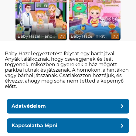
Baby Hazel Hand Fracture
Baby Hazel In Kitchen
7.7
7.7
Baby Hazel egyeztetést folytat egy barátjával.
Anyák találkoznak, hogy csevegjenek és teát
tegyenek, miközben a gyerekek a ház mögött
parkba futnak és játszanak. A homokon, a hintákon
vagy bárhol játszanak. Csatlakozzon hozzájuk, és
élvezze, ahogy még soha nem tetted a képernyő
előtt.
Adatvédelem
Kapcsolatba lépni