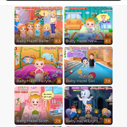
Baby Hazel Ballerina Dance
Baby Hazel Newborn Vaccination
8.3
8.1
Baby Hazel Fairyland Ballet
Baby Hazel Swimming
8
7.9
Baby Hazel Stomach Care
Baby Hazel Lighthouse Adventure
7.9
7.8