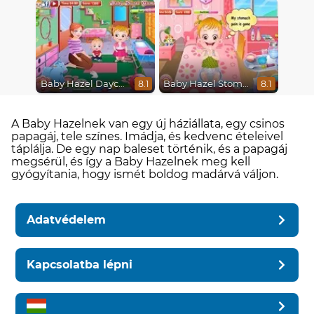
Baby Hazel Daycare
Baby Hazel Stomach Care
8.1
8.1
A Baby Hazelnek van egy új háziállata, egy csinos
papagáj, tele színes. Imádja, és kedvenc ételeivel
táplálja. De egy nap baleset történik, és a papagáj
megsérül, és így a Baby Hazelnek meg kell
gyógyítania, hogy ismét boldog madárvá váljon.
Adatvédelem
Kapcsolatba lépni