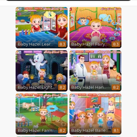
Baby Hazel Learns Colors
Baby Hazel Fairyland Ballet
8.3
8.3
Baby Hazel Lighthouse Adventure
Baby Hazel Hand Fracture
8.2
8.2
Baby Hazel Farm Tour
Baby Hazel Ballerina Dance
8.2
8.1