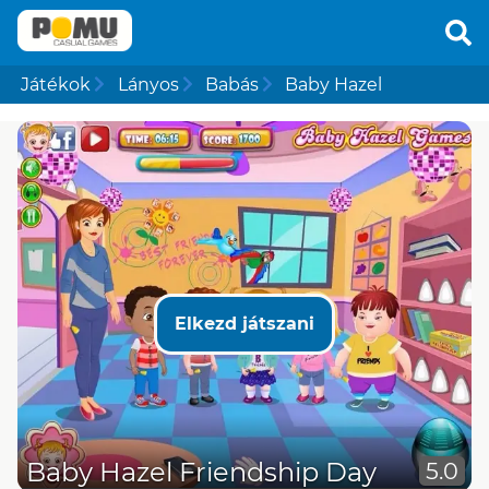
Játékok
Lányos
Babás
Baby Hazel
Elkezd játszani
Baby Hazel Friendship Day
5.0