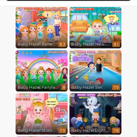
Baby Hazel Ballerina Dance
Baby Hazel Newborn Vaccination
8.3
8.1
Baby Hazel Fairyland Ballet
Baby Hazel Swimming
8
7.9
Baby Hazel Stomach Care
Baby Hazel Lighthouse Adventure
7.9
7.8