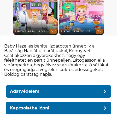
Baby Hazel Hand Fracture
Baby Hazel In Kitchen
7.7
7.7
Baby Hazel és barátai izgatottan ünneplik a
Barátság Napját új barátjukkal, Kenny-vel.
Csatlakozzon a gyerekekhez, hogy egy
felejthetetlen partit ünnepeljen. Látogasson el a
vidámparkba, hogy élvezze a szórakoztató sétákat,
és megragadja a végtelen cukros édességeket.
Boldog barátság napja.
Adatvédelem
Kapcsolatba lépni