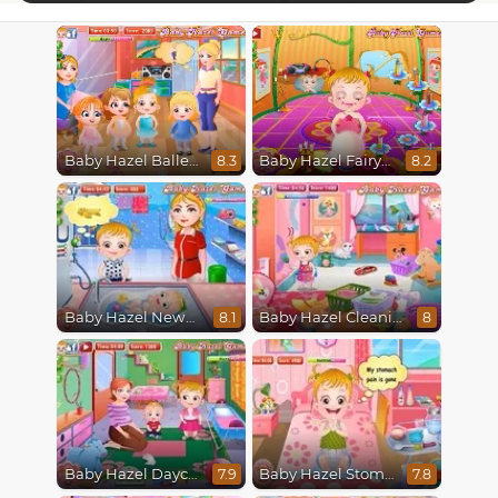
Baby Hazel Ballerina Dance
Baby Hazel Fairyland Ballet
8.3
8.2
Baby Hazel Newborn Vaccination
Baby Hazel Cleaning
8.1
8
Baby Hazel Daycare
Baby Hazel Stomach Care
7.9
7.8