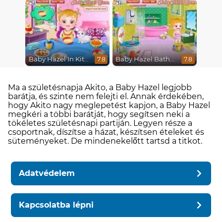
Baby Hazel In Kitchen
Baby Hazel Bathroom Hygiene
7.8
7.8
Ma a születésnapja Akito, a Baby Hazel legjobb
barátja, és szinte nem felejti el. Annak érdekében,
hogy Akito nagy meglepetést kapjon, a Baby Hazel
megkéri a többi barátját, hogy segítsen neki a
tökéletes születésnapi partiján. Legyen része a
csoportnak, díszítse a házat, készítsen ételeket és
süteményeket. De mindenekelőtt tartsd a titkot.
Adatvédelem
Kapcsolatba lépni