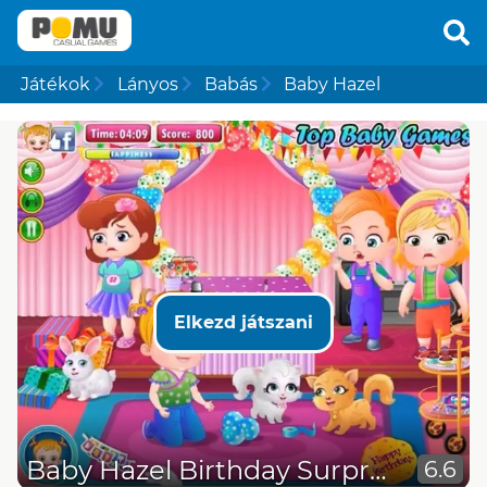
Játékok
Lányos
Babás
Baby Hazel
Elkezd játszani
Baby Hazel Birthday Surprise
6.6