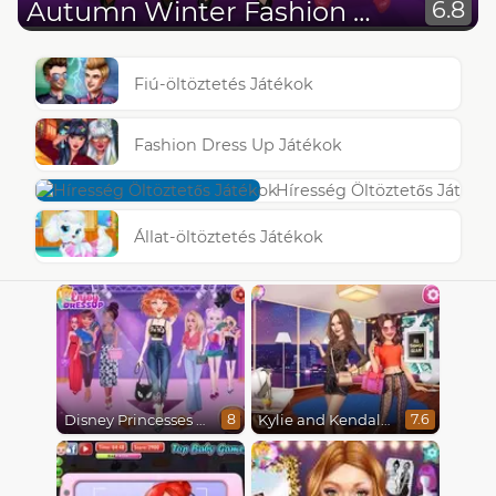
Autumn Winter Fashion Week
6.8
Fiú-öltöztetés Játékok
Fashion Dress Up Játékok
Híresség Öltöztetős Játéko
Állat-öltöztetés Játékok
Disney Princesses Runway Show
Kylie and Kendall Sisters Break Up
8
7.6