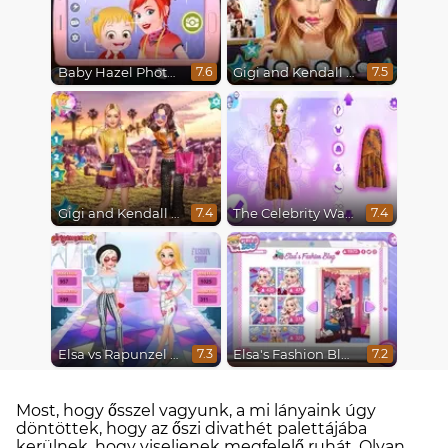
Baby Hazel Photoshoot
Gigi and Kendall BFFS
7.6
7.5
Gigi and Kendall Fashionistas
The Celebrity Way Of Life
7.4
7.4
Elsa vs Rapunzel Fashion Game
Elsa's Fashion Blog
7.3
7.2
Most, hogy ősszel vagyunk, a mi lányaink úgy
döntöttek, hogy az őszi divathét palettájába
kerülnek, hogy viseljenek megfelelő ruhát. Olyan