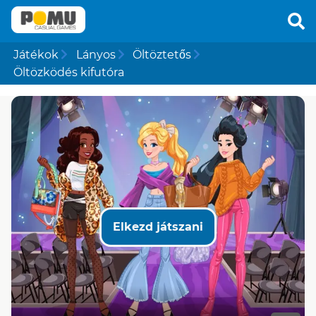
Játékok
Lányos
Öltöztetős
Öltözködés kifutóra
Elkezd játszani