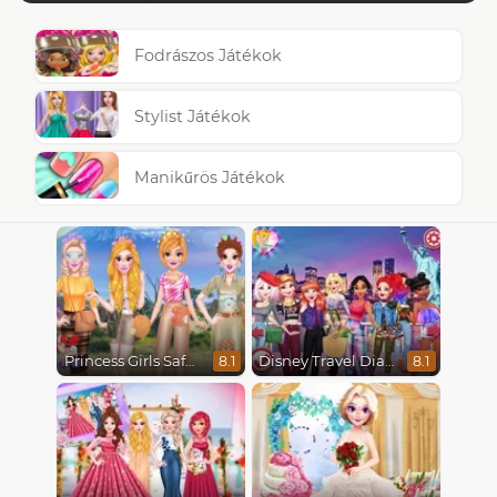
Fodrászos Játékok
Stylist Játékok
Manikűrös Játékok
Princess Girls Safari Trip
Disney Travel Diaries: City Break
8.1
8.1