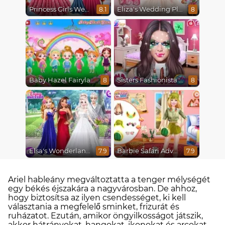
Princess Girls Wedding Trip
Eliza's Wedding Planner
8.1
8
Baby Hazel Fairyland Ballet
Sisters Fashionista Makeup
8
8
Elsa's Wonderland Wedding
Barbie Safari Adventure
7.9
7.9
Ariel hableány megváltoztatta a tenger mélységét
egy békés éjszakára a nagyvárosban. De ahhoz,
hogy biztosítsa az ilyen csendességet, ki kell
választania a megfelelő sminket, frizurát és
ruházatot. Ezután, amikor öngyilkosságot játszik,
akkor hátrányokat, hangokat, ikonokat és arcokat