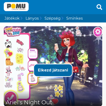
Játékok
Lányos
Szépség
Sminkes
Elkezd játszani
Ariel's Night Out