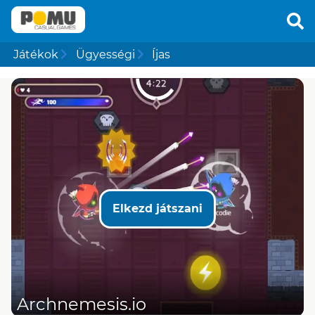
Játékok
Ügyességi
Íjas
Elkezd játszani
Archnemesis.io