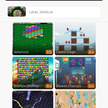
Lőtáv Játékok
Arkanoid
Castle Siege
8.6
8.4
Bubble Shooter Candy
Basket Champs
8.4
8.4