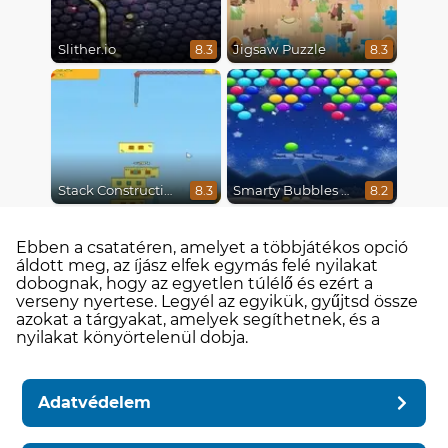
Slither.io
Jigsaw Puzzle
8.3
8.3
Stack Construction
Smarty Bubbles X-Mas Edition
8.3
8.2
Ebben a csatatéren, amelyet a többjátékos opció
áldott meg, az íjász elfek egymás felé nyilakat
dobognak, hogy az egyetlen túlélő és ezért a
verseny nyertese. Legyél az egyikük, gyűjtsd össze
azokat a tárgyakat, amelyek segíthetnek, és a
nyilakat könyörtelenül dobja.
Adatvédelem