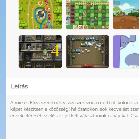
4
Leírás
Annie és Eliza szeretnék visszaszerezni a múltból, különöse
képet készítsen a közösségi hálózatokon, sok kedvelést sze
ennek eléréséhez először jól kell választaniuk ruhájukat. Cs