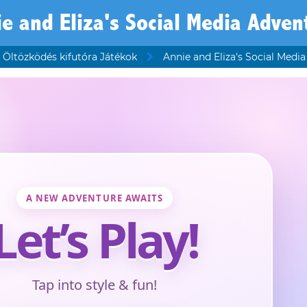
e and Eliza's Social Media Adven
Öltözködés kifutóra Játékok
Annie and Eliza's Social Medi