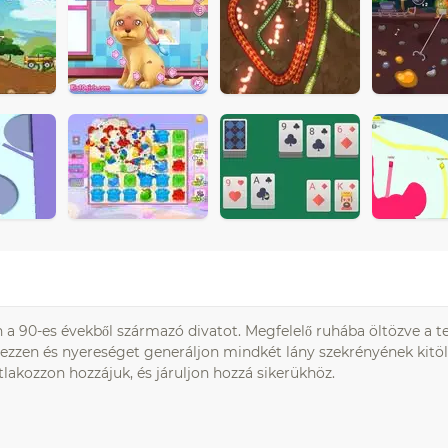
n a 90-es évekből származó divatot. Megfelelő ruhába öltözve a t
rezzen és nyereséget generáljon mindkét lány szekrényének kitölt
atlakozzon hozzájuk, és járuljon hozzá sikerükhöz.