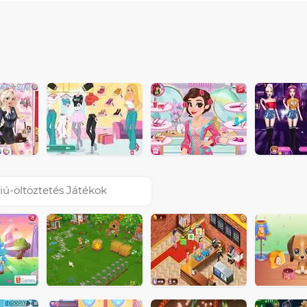
iú-öltöztetés Játékok