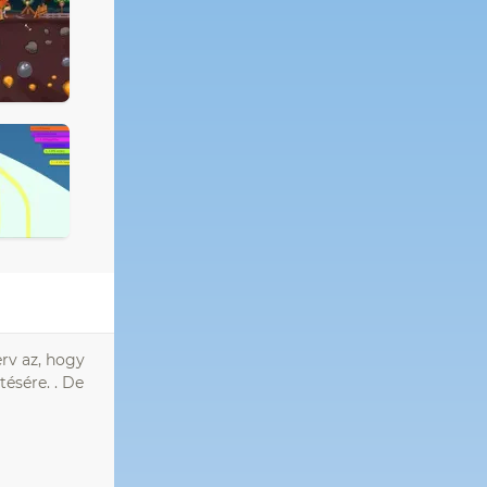
erv az, hogy
ésére. . De