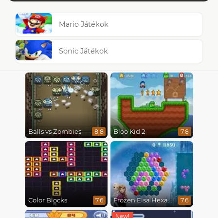
Mario Játékok
Sonic Játékok
Balls vs Zombies
Bloo Kid 2
8.8
7.8
Color Blocks
Frozen Elsa Hexagon Puzzle
7.6
7.6