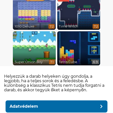
1010 Deluxe
Time Witch
7.2
7.2
Super Onion Boy
Tetris Cube
7.1
6.9
Helyezzük a darab helyeken úgy gondolja, a
legjobb, ha a teljes sorok és a feledésbe. A
különbség a klasszikus Tetris nem tudja forgatni a
darab, és akkor tegyük őket a képernyőn.
Adatvédelem