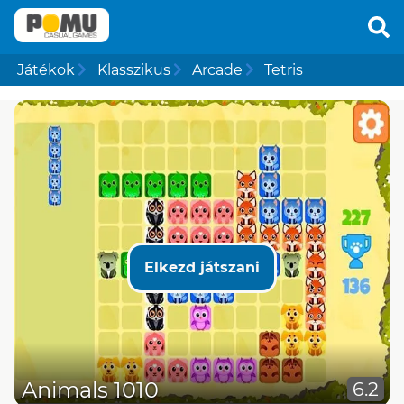
Játékok
Klasszikus
Arcade
Tetris
Elkezd játszani
Animals 1010
6.2