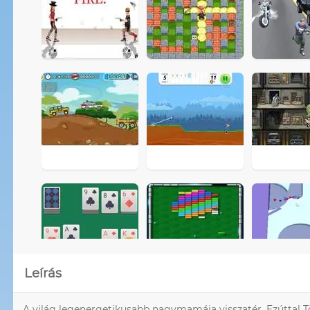
Leírás
A világ legenergetikusabb nagymamája visszatér. Ezúttal Tör