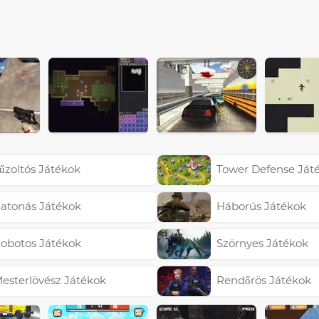
űzoltós Játékok
Tower Defense Ját
atonás Játékok
Háborús Játékok
obotos Játékok
Szörnyes Játékok
esterlövész Játékok
Rendőrös Játékok