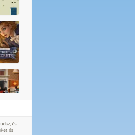
udsz, és
eket és