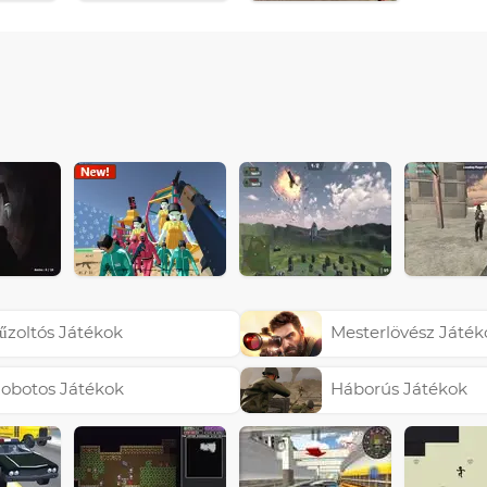
űzoltós Játékok
Mesterlövész Játék
obotos Játékok
Háborús Játékok