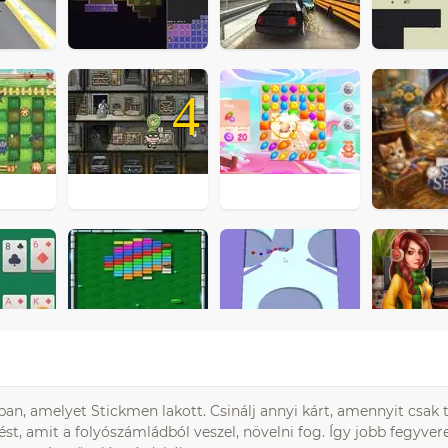
4
an, amelyet Stickmen lakott. Csinálj annyi kárt, amennyit csak t
, amit a folyószámládból veszel, növelni fog. Így jobb fegyver