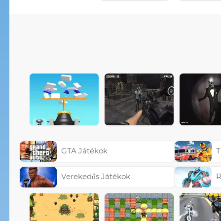
GTA Játékok
T
Verekedős Játékok
R