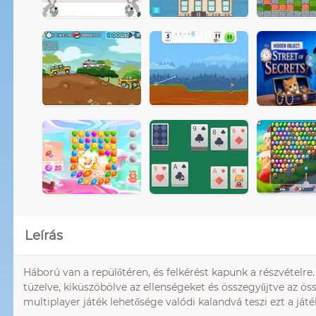
Leírás
Háború van a repülőtéren, és felkérést kapunk a részvételre.
tüzelve, kiküszöbölve az ellenségeket és összegyűjtve az ös
multiplayer játék lehetősége valódi kalandvá teszi ezt a játé