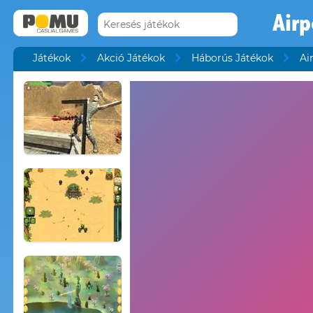
Airp
Játékok
Akció Játékok
Háborús Játékok
Ai