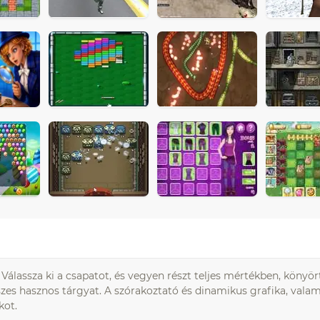
 Válassza ki a csapatot, és vegyen részt teljes mértékben, könyör
szes hasznos tárgyat. A szórakoztató és dinamikus grafika, valam
kot.