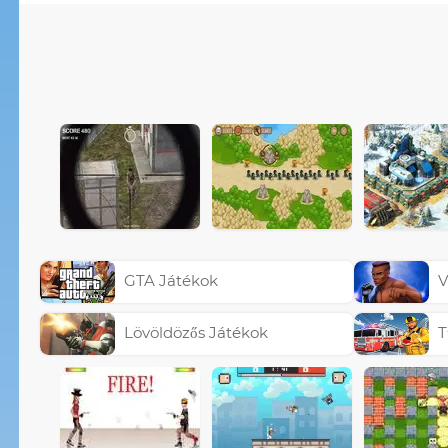
GTA Játékok
V
Lövöldözős Játékok
T