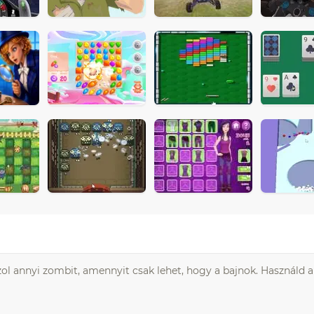
zol annyi zombit, amennyit csak lehet, hogy a bajnok. Használd 