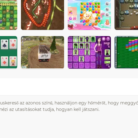
víruskereső az azonos színű, használjon egy hőmérőt, hogy meggy
zi az utasításokat tudja, hogyan kell játszani.