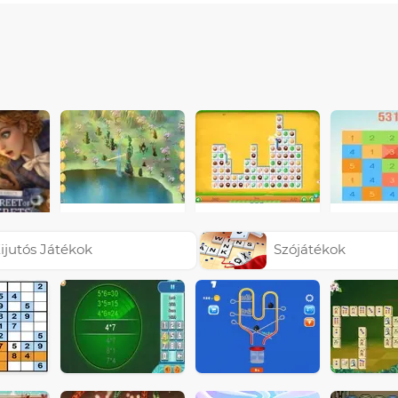
ijutós Játékok
Szójátékok