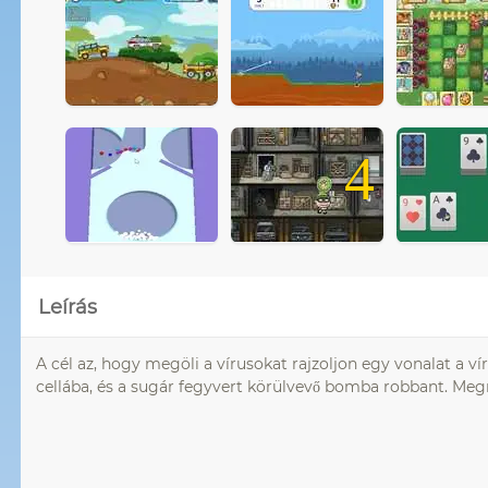
4
Leírás
A cél az, hogy megöli a vírusokat rajzoljon egy vonalat a 
cellába, és a sugár fegyvert körülvevő bomba robbant. Megné