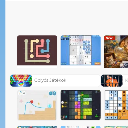
Golyós Játékok
K