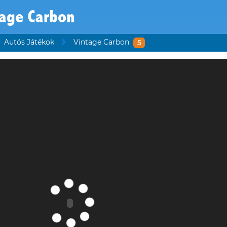
tage Carbon
Autós Játékok
Vintage Carbon
5