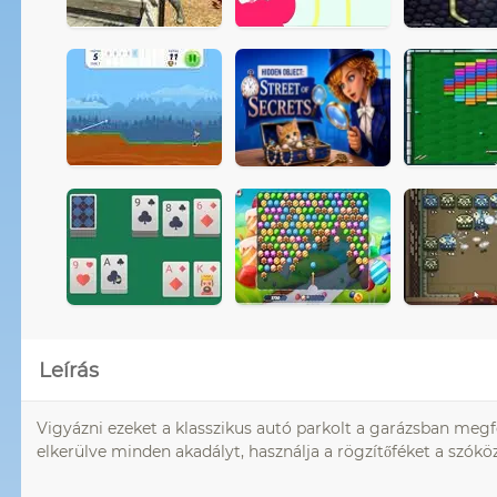
Leírás
Vigyázni ezeket a klasszikus autó parkolt a garázsban megfelel
elkerülve minden akadályt, használja a rögzítőféket a szóköz