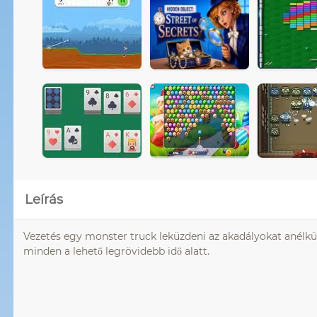
Leírás
Vezetés egy monster truck leküzdeni az akadályokat anélkü
minden a lehető legrövidebb idő alatt.