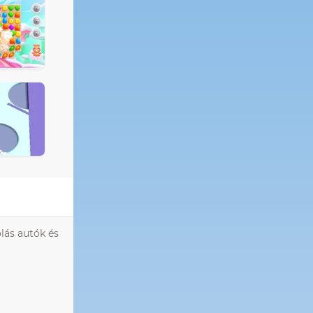
lás autók és