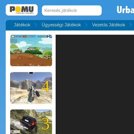
Urb
Játékok
Ügyességi Játékok
Vezetős Játékok
4
3