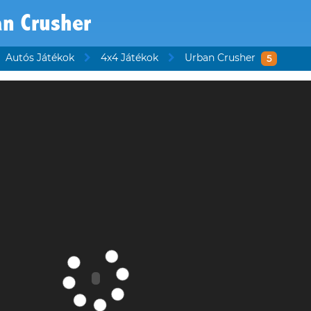
an Crusher
Autós Játékok
4x4 Játékok
Urban Crusher
5