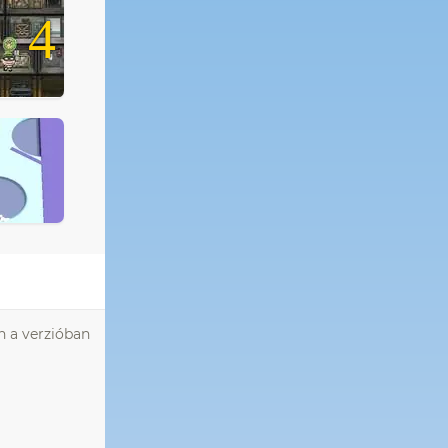
4
n a verzióban