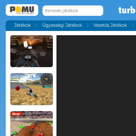
turb
Játékok
Ügyességi Játékok
Vezetős Játékok