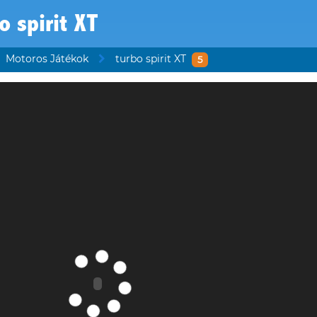
o spirit XT
Motoros Játékok
turbo spirit XT
5