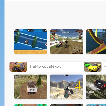
Traktoros Játékok
A
4