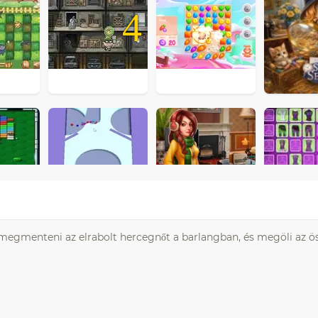
4
 megmenteni az elrabolt hercegnőt a barlangban, és megöli az ö