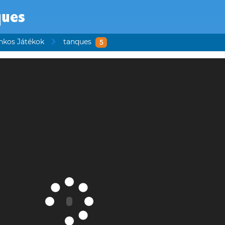
ques
nkos Játékok
tanques
5