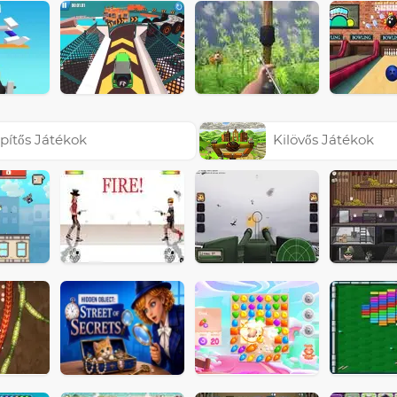
pítős Játékok
Kilövős Játékok