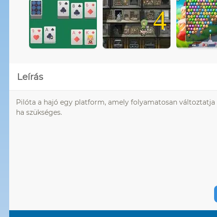
4
Leírás
Pilóta a hajó egy platform, amely folyamatosan változtatja a
ha szükséges.