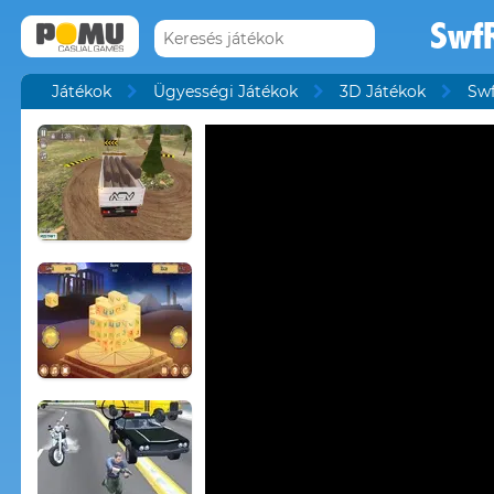
Swf
Játékok
Ügyességi Játékok
3D Játékok
Sw