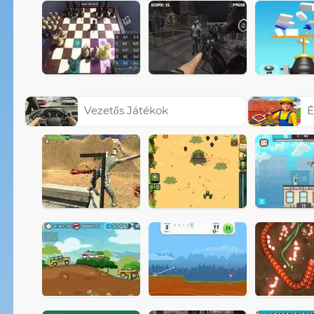
Vezetős Játékok
É