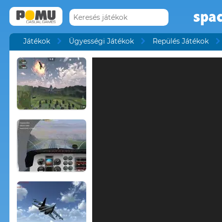
spac
Játékok
Ügyességi Játékok
Repülés Játékok