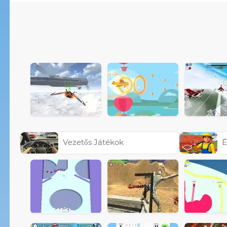
Vezetős Játékok
É