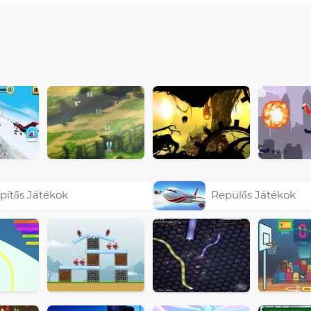
pítős Játékok
Repülős Játékok