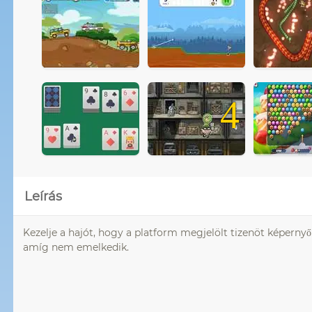
4
Leírás
Kezelje a hajót, hogy a platform megjelölt tizenöt képerny
amíg nem emelkedik.