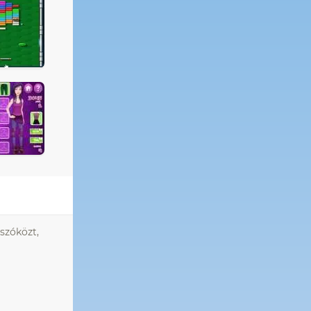
szóközt,